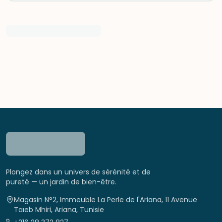
Plongez dans un univers de sérénité et de
pureté — un jardin de bien-être.
Magasin N°2, Immeuble La Perle de l'Ariana, 11 Avenue
Taïeb Mhiri, Ariana, Tunisie