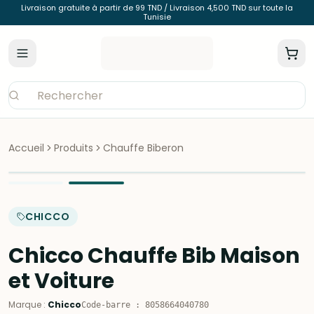
Livraison gratuite à partir de 99 TND / Livraison 4,500 TND sur toute la
Tunisie
Accueil
Produits
Chauffe Biberon
CHICCO
Chicco Chauffe Bib Maison
et Voiture
Marque
:
Chicco
Code-barre
:
8058664040780