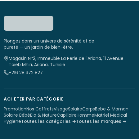
Plongez dans un univers de sérénité et de
pureté — un jardin de bien-être.
Magasin N°2, Immeuble La Perle de l'Ariana, 11 Avenue
Taïeb Mhiri, Ariana, Tunisie
+216 28 372 827
ACHETER PAR CATÉGORIE
Promotion
Nos Coffrets
Visage
Solaire
Corps
Bebe & Maman
Solaire Bébé
Bio & Nature
Capillaire
Homme
Matriel Medical
Hygiene
Toutes les catégories →
Toutes les marques →