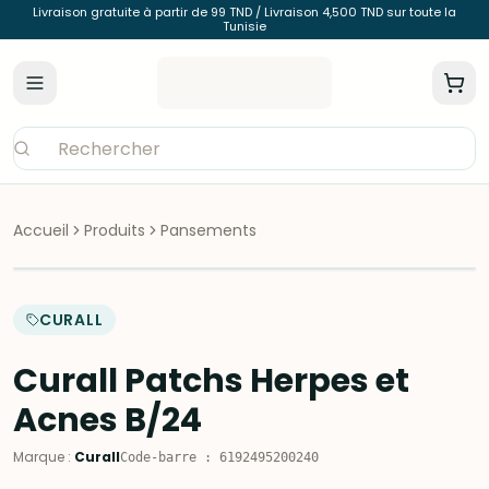
Livraison gratuite à partir de 99 TND / Livraison 4,500 TND sur toute la
Tunisie
Accueil
Produits
Pansements
CURALL
Curall Patchs Herpes et
Acnes B/24
Marque
:
Curall
Code-barre
:
6192495200240