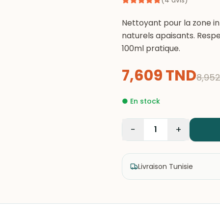
(
4
avis
)
Nettoyant pour la zone int
naturels apaisants. Respec
100ml pratique.
7,609
TND
8,95
●
En stock
−
+
1
Livraison Tunisie