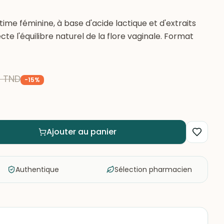
ime féminine, à base d'acide lactique et d'extraits
te l'équilibre naturel de la flore vaginale. Format
2
TND
-
15
%
Ajouter au panier
Authentique
Sélection pharmacien