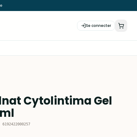
ie
Se connecter
lnat Cytolintima Gel
 ml
:
6192422000257