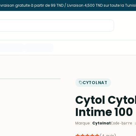
ivraison gratuite à partir de 99 TND / Livraison 4,500 TND sur toute la Tunis
CYTOLNAT
Cytol Cyto
Intime 100
Marque
:
Cytolnat
Code-barre