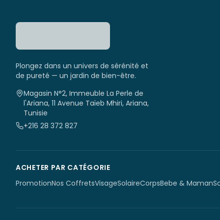
Plongez dans un univers de sérénité et
de pureté — un jardin de bien-être.
Magasin N°2, Immeuble La Perle de
l'Ariana, 11 Avenue Taïeb Mhiri, Ariana,
Tunisie
+216 28 372 827
ACHETER PAR CATÉGORIE
Promotion
Nos Coffrets
Visage
Solaire
Corps
Bebe & Maman
S