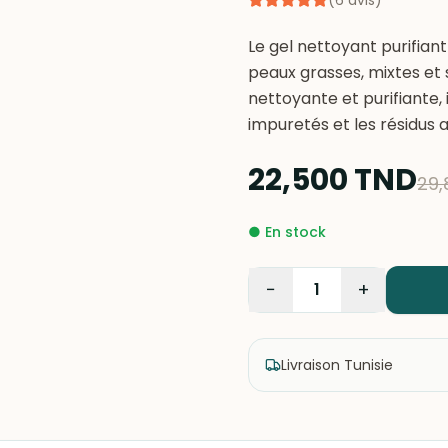
(
6
avis
)
Le gel nettoyant purifian
peaux grasses, mixtes et 
nettoyante et purifiante, 
22,500
TND
29,
●
En stock
−
+
1
Livraison Tunisie