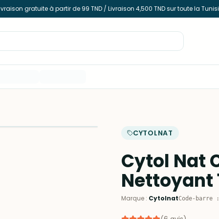
ivraison gratuite à partir de 99 TND / Livraison 4,500 TND sur toute la Tunis
CYTOLNAT
Cytol Nat 
Nettoyant 
Marque
:
Cytolnat
Code-barre