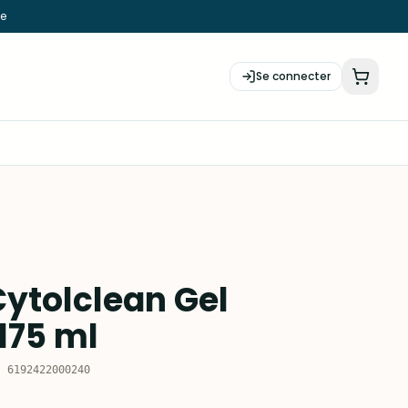
ie
Se connecter
Cytolclean Gel
175 ml
:
6192422000240