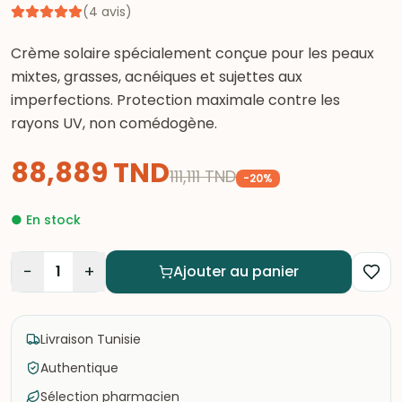
(
4
avis
)
Crème solaire spécialement conçue pour les peaux
mixtes, grasses, acnéiques et sujettes aux
imperfections. Protection maximale contre les
rayons UV, non comédogène.
88,889
TND
111,111
TND
-
20
%
●
En stock
−
+
1
Ajouter au panier
Livraison Tunisie
Authentique
Sélection pharmacien