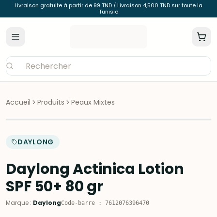
Livraison gratuite à partir de 99 TND / Livraison 4,500 TND sur toute la
Tunisie
Accueil
Produits
Peaux Mixtes
DAYLONG
Daylong Actinica Lotion
SPF 50+ 80 gr
Marque
:
Daylong
Code-barre
:
7612076396470