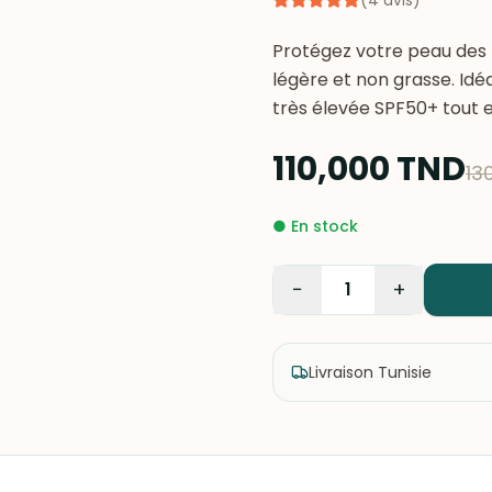
(
4
avis
)
Protégez votre peau des r
légère et non grasse. Idé
très élevée SPF50+ tout en
110,000
TND
13
●
En stock
−
+
1
Livraison Tunisie