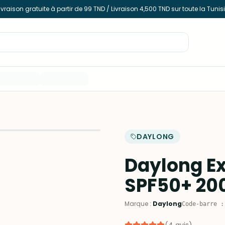
ivraison gratuite à partir de 99 TND / Livraison 4,500 TND sur toute la Tunis
DAYLONG
Daylong Ex
SPF50+ 20
Marque
:
Daylong
Code-barre