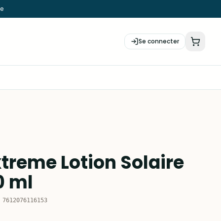
ie
Se connecter
treme Lotion Solaire
0 ml
:
7612076116153