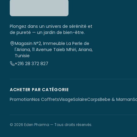
Plongez dans un univers de sérénité et
de pureté — un jardin de bien-être.
Magasin N°2, Immeuble La Perle de
l'Ariana, 11 Avenue Taïeb Mhiri, Ariana,
Tunisie
+216 28 372 827
ACHETER PAR CATÉGORIE
Promotion
Nos Coffrets
Visage
Solaire
Corps
Bebe & Maman
S
©
2026
Eden Pharma
— Tous droits réservés.