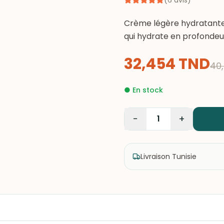
(
6
avis
)
Crème légère hydratante
qui hydrate en profondeur,
32,454
TND
40
●
En stock
−
+
1
Livraison Tunisie