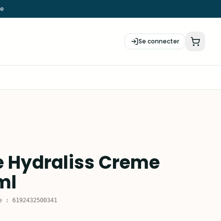
ie
Se connecter
 Hydraliss Creme
ml
e
:
6192432500341