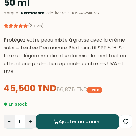
50 ml
Marque
:
Dermacare
Code-barre
:
6192432500587
(
3
avis
)
Protégez votre peau mixte à grasse avec la crème
solaire teintée Dermacare Photosun 01 SPF 50+. Sa
formule légère matifie et uniformise le teint tout en
offrant une protection optimale contre les UVA et
UVB.
45,500
TND
56,875
TND
-
20
%
●
En stock
−
+
1
Ajouter au panier