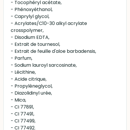
- Tocophéryl acétate,
- Phénoxyéthanol,
- Caprylyl glycol,
- Acrylates/C10-30 alkyl acrylate
crosspolymer,
- Disodium EDTA,
- Extrait de tournesol,
- Extrait de feuille d'aloe barbadensis,
- Parfum,
- Sodium lauroyl sarcosinate,
- Lécithine,
- Acide citrique,
- Propylèneglycol,
- Diazolidinyl urée,
- Mica,
- CI 77891,
- CI 77491,
- CI 77499,
- CI 77492.