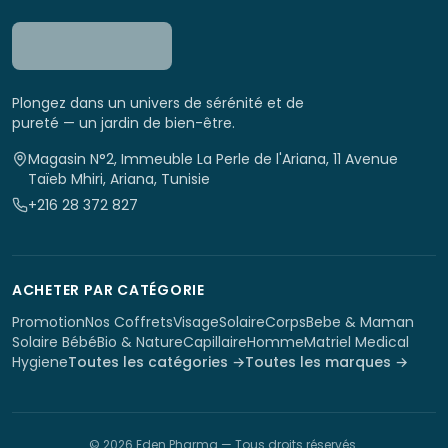
Plongez dans un univers de sérénité et de
pureté — un jardin de bien-être.
Magasin N°2, Immeuble La Perle de l'Ariana, 11 Avenue
Taïeb Mhiri, Ariana, Tunisie
+216 28 372 827
ACHETER PAR CATÉGORIE
Promotion
Nos Coffrets
Visage
Solaire
Corps
Bebe & Maman
Solaire Bébé
Bio & Nature
Capillaire
Homme
Matriel Medical
Hygiene
Toutes les catégories →
Toutes les marques →
©
2026
Eden Pharma
— Tous droits réservés.