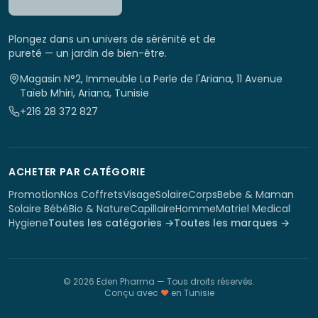
Plongez dans un univers de sérénité et de
pureté — un jardin de bien-être.
Magasin N°2, Immeuble La Perle de l'Ariana, 11 Avenue
Taïeb Mhiri, Ariana, Tunisie
+216 28 372 827
ACHETER PAR CATÉGORIE
Promotion
Nos Coffrets
Visage
Solaire
Corps
Bebe & Maman
Solaire Bébé
Bio & Nature
Capillaire
Homme
Matriel Medical
Hygiene
Toutes les catégories →
Toutes les marques →
©
2026
Eden Pharma
— Tous droits réservés.
Conçu avec
♥
en Tunisie