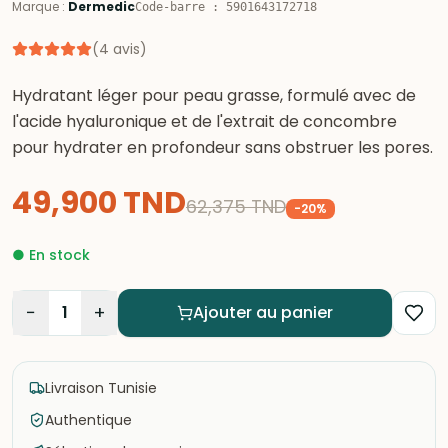
Marque
:
Dermedic
Code-barre
:
5901643172718
(
4
avis
)
Hydratant léger pour peau grasse, formulé avec de
l'acide hyaluronique et de l'extrait de concombre
pour hydrater en profondeur sans obstruer les pores.
49,900
TND
62,375
TND
-
20
%
●
En stock
−
+
1
Ajouter au panier
Livraison Tunisie
Authentique