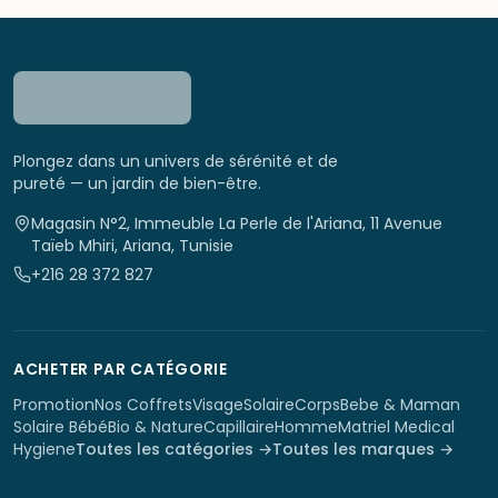
Plongez dans un univers de sérénité et de
pureté — un jardin de bien-être.
Magasin N°2, Immeuble La Perle de l'Ariana, 11 Avenue
Taïeb Mhiri, Ariana, Tunisie
+216 28 372 827
ACHETER PAR CATÉGORIE
Promotion
Nos Coffrets
Visage
Solaire
Corps
Bebe & Maman
Solaire Bébé
Bio & Nature
Capillaire
Homme
Matriel Medical
Hygiene
Toutes les catégories →
Toutes les marques →