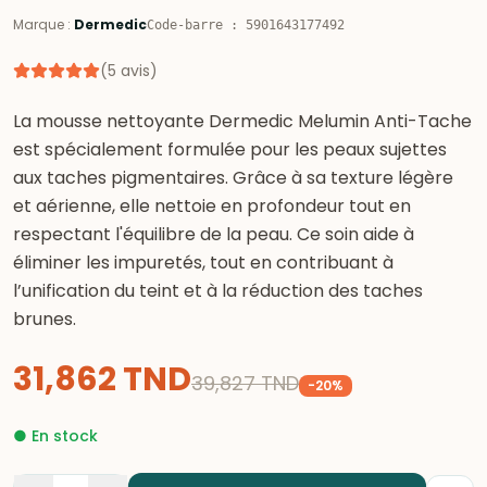
Marque
:
Dermedic
Code-barre
:
5901643177492
(
5
avis
)
La mousse nettoyante Dermedic Melumin Anti-Tache
est spécialement formulée pour les peaux sujettes
aux taches pigmentaires. Grâce à sa texture légère
et aérienne, elle nettoie en profondeur tout en
respectant l'équilibre de la peau. Ce soin aide à
éliminer les impuretés, tout en contribuant à
l’unification du teint et à la réduction des taches
brunes.
31,862
TND
39,827
TND
-
20
%
●
En stock