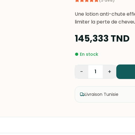
(
5
avis
)
Une lotion anti-chute eff
limiter la perte de cheve
145,333
TND
●
En stock
−
+
1
Livraison Tunisie