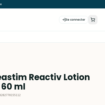
ie
Se connecter
astim Reactiv Lotion
 60 ml
3282770155112