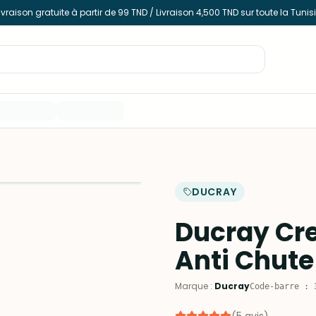
ivraison gratuite à partir de 99 TND / Livraison 4,500 TND sur toute la Tunis
DUCRAY
Ducray Cre
Anti Chute
Marque
:
Ducray
Code-barre
: