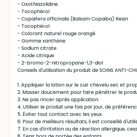
- Oxothiazolidine
- Tocophérol
- Copaifera officinalis (Balsam Copaiba) Resin
- Tocophérol
- Colorant naturel rouge orangé
- Gomme xanthane
- Sodium citrate
- Acide citrique
- 2-bromo-2-nitropropane-1,3-diol
Conseils d'utilisation du produit de SOINS ANTI
1. Appliquer la lotion sur le cuir chevelu sec et pro
2. Masser doucement pour faire pénétrer le produ
3. Ne pas rincer après application.
4. Utiliser le produit une fois par jour, de préférence
5. Éviter tout contact avec les yeux.
6. Pour de meilleurs résultats, il est conseillé d'ut
7. En cas d'irritation ou de réaction allergique, c
8. Tenir hors de portée des enfants.