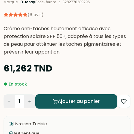
Marque
:
Ducray
Code-barre
:
3282770389296
(
6
avis
)
Crème anti-taches hautement efficace avec
protection solaire SPF 50+, adaptée à tous les types
de peau pour atténuer les taches pigmentaires et
prévenir leur apparition.
61,262
TND
●
En stock
−
+
1
Ajouter au panier
Livraison Tunisie
Authentique