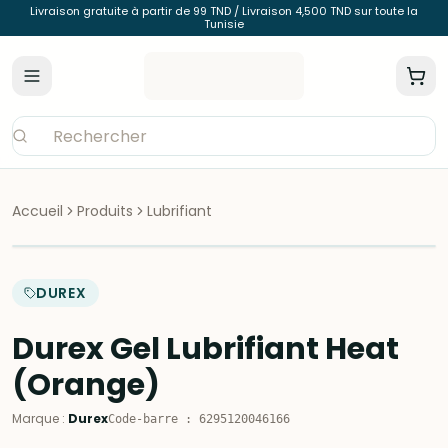
Livraison gratuite à partir de 99 TND / Livraison 4,500 TND sur toute la
Tunisie
Accueil
Produits
Lubrifiant
DUREX
Durex Gel Lubrifiant Heat
(Orange)
Marque
:
Durex
Code-barre
:
6295120046166