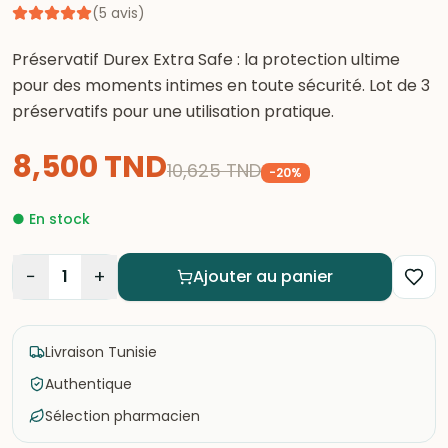
(
5
avis
)
Préservatif Durex Extra Safe : la protection ultime
pour des moments intimes en toute sécurité. Lot de 3
préservatifs pour une utilisation pratique.
8,500
TND
10,625
TND
-
20
%
●
En stock
−
+
1
Ajouter au panier
Livraison Tunisie
Authentique
Sélection pharmacien