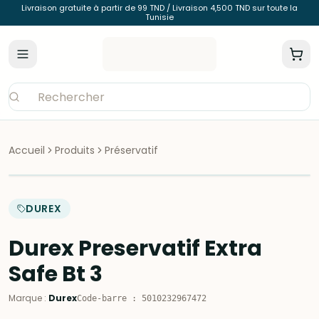
Livraison gratuite à partir de 99 TND / Livraison 4,500 TND sur toute la
Tunisie
Accueil
Produits
Préservatif
DUREX
Durex Preservatif Extra
Safe Bt 3
Marque
:
Durex
Code-barre
:
5010232967472