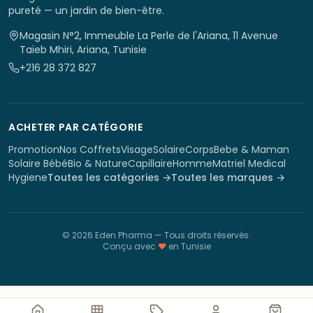
pureté — un jardin de bien-être.
Magasin N°2, Immeuble La Perle de l'Ariana, 11 Avenue
Taïeb Mhiri, Ariana, Tunisie
+216 28 372 827
ACHETER PAR CATÉGORIE
Promotion
Nos Coffrets
Visage
Solaire
Corps
Bebe & Maman
Solaire Bébé
Bio & Nature
Capillaire
Homme
Matriel Medical
Hygiene
Toutes les catégories →
Toutes les marques →
©
2026
Eden Pharma
— Tous droits réservés.
Conçu avec
♥
en Tunisie