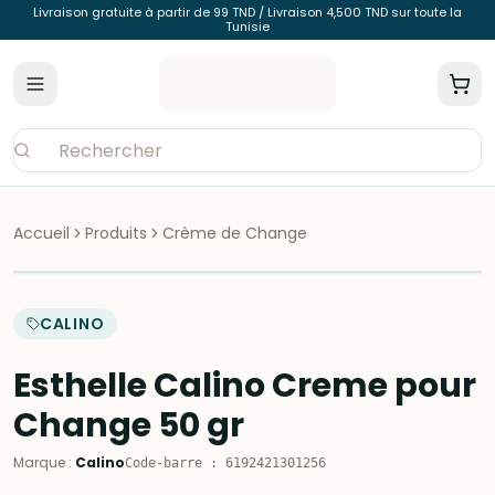
Livraison gratuite à partir de 99 TND / Livraison 4,500 TND sur toute la
Tunisie
Accueil
Produits
Crème de Change
CALINO
Esthelle Calino Creme pour
Change 50 gr
Marque
:
Calino
Code-barre
:
6192421301256