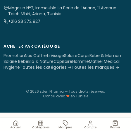
Magasin N°2, Immeuble La Perle de l'Ariana, 11 Avenue
Taïeb Mhiri, Ariana, Tunisie
+216 28 372 827
ACHETER PAR CATÉGORIE
Promotion
Nos Coffrets
Visage
Solaire
Corps
Bebe & Maman
Solaire Bébé
Bio & Nature
Capillaire
Homme
Matriel Medical
Hygiene
Toutes les catégories →
Toutes les marques →
©
2026
Eden Pharma
— Tous droits réservés.
Conçu avec
♥
en Tunisie
Accueil
Catégories
Marques
Compte
Panier