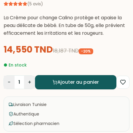
(
5
avis
)
La Crème pour change Calino protège et apaise la
peau délicate de bébé. En tube de 50g, elle prévient
efficacement les irritations et les rougeurs.
14,550
TND
18,187
TND
-
20
%
●
En stock
−
+
1
Ajouter au panier
Livraison Tunisie
Authentique
Sélection pharmacien