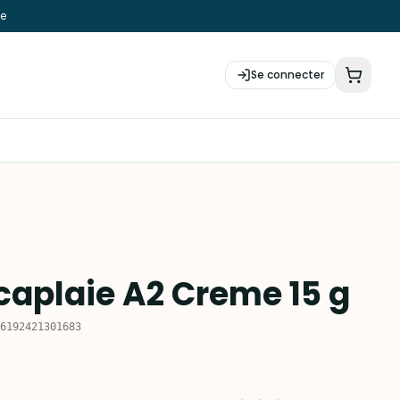
ie
Se connecter
icaplaie A2 Creme 15 g
6192421301683