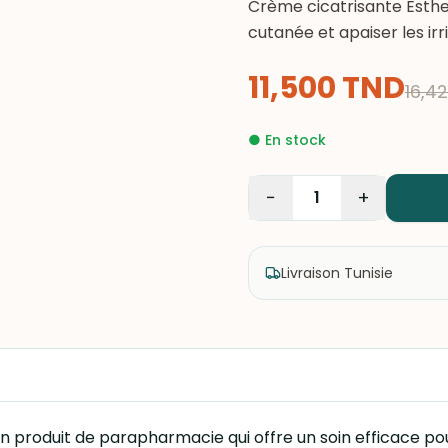
Crème cicatrisante Esthel
cutanée et apaiser les irr
11,500
TND
16,4
●
En stock
−
+
1
Livraison Tunisie
n produit de parapharmacie qui offre un soin efficace pou