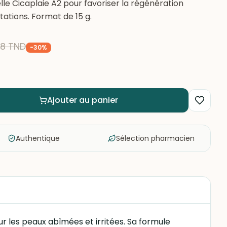
le Cicaplaie A2 pour favoriser la régénération
itations. Format de 15 g.
28
TND
-
30
%
Ajouter au panier
Authentique
Sélection pharmacien
r les peaux abîmées et irritées. Sa formule