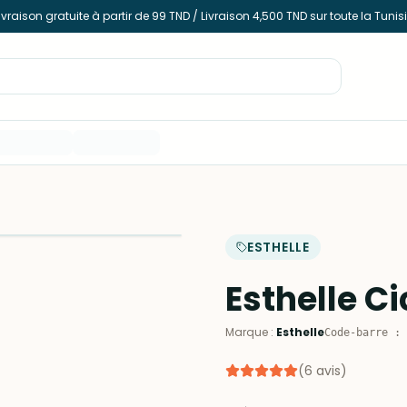
ivraison gratuite à partir de 99 TND / Livraison 4,500 TND sur toute la Tunis
ESTHELLE
Esthelle C
Marque
:
Esthelle
Code-barre
:
(
6
avis
)