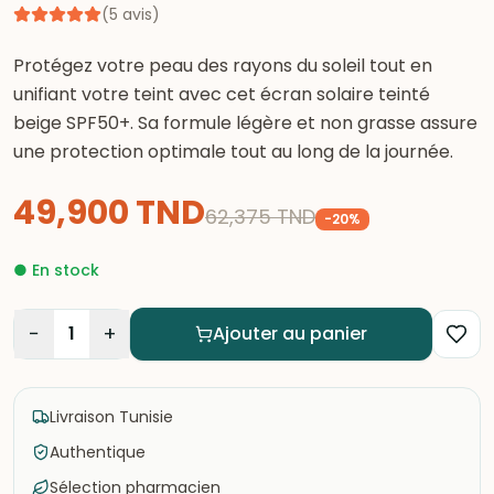
(
5
avis
)
Protégez votre peau des rayons du soleil tout en
unifiant votre teint avec cet écran solaire teinté
beige SPF50+. Sa formule légère et non grasse assure
une protection optimale tout au long de la journée.
49,900
TND
62,375
TND
-
20
%
●
En stock
−
+
1
Ajouter au panier
Livraison Tunisie
Authentique
Sélection pharmacien