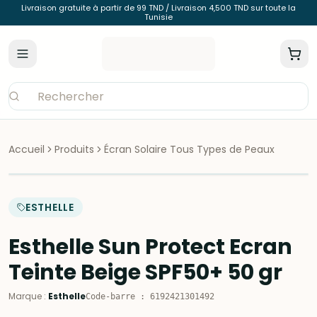
Livraison gratuite à partir de 99 TND / Livraison 4,500 TND sur toute la
Tunisie
Accueil
Produits
Écran Solaire Tous Types de Peaux
ESTHELLE
Esthelle Sun Protect Ecran
Teinte Beige SPF50+ 50 gr
Marque
:
Esthelle
Code-barre
:
6192421301492