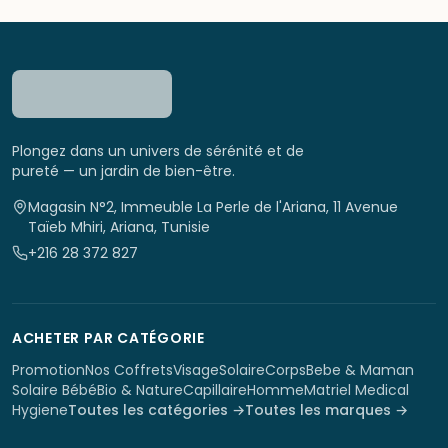
Plongez dans un univers de sérénité et de
pureté — un jardin de bien-être.
Magasin N°2, Immeuble La Perle de l'Ariana, 11 Avenue
Taïeb Mhiri, Ariana, Tunisie
+216 28 372 827
ACHETER PAR CATÉGORIE
Promotion
Nos Coffrets
Visage
Solaire
Corps
Bebe & Maman
Solaire Bébé
Bio & Nature
Capillaire
Homme
Matriel Medical
Hygiene
Toutes les catégories →
Toutes les marques →