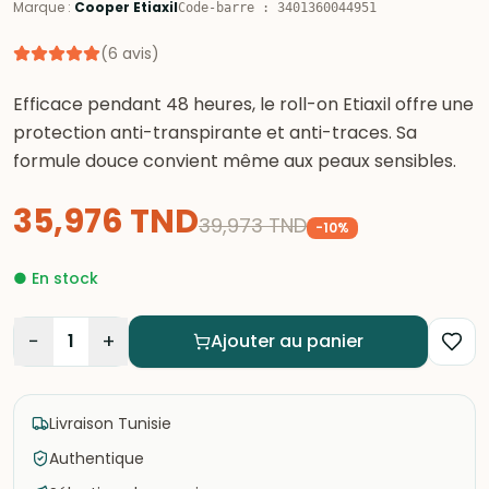
Marque
:
Cooper Etiaxil
Code-barre
:
3401360044951
(
6
avis
)
Efficace pendant 48 heures, le roll-on Etiaxil offre une
protection anti-transpirante et anti-traces. Sa
formule douce convient même aux peaux sensibles.
35,976
TND
39,973
TND
-
10
%
●
En stock
−
+
1
Ajouter au panier
Livraison Tunisie
Authentique