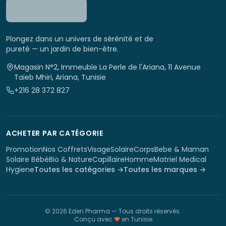
Plongez dans un univers de sérénité et de
pureté — un jardin de bien-être.
Magasin N°2, Immeuble La Perle de l'Ariana, 11 Avenue
Taïeb Mhiri, Ariana, Tunisie
+216 28 372 827
ACHETER PAR CATÉGORIE
Promotion
Nos Coffrets
Visage
Solaire
Corps
Bebe & Maman
Solaire Bébé
Bio & Nature
Capillaire
Homme
Matriel Medical
Hygiene
Toutes les catégories →
Toutes les marques →
©
2026
Eden Pharma
— Tous droits réservés.
Conçu avec
♥
en Tunisie