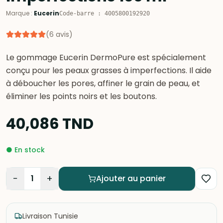
Marque
:
Eucerin
Code-barre
:
4005800192920
(
6
avis
)
Le gommage Eucerin DermoPure est spécialement
conçu pour les peaux grasses à imperfections. Il aide
à déboucher les pores, affiner le grain de peau, et
éliminer les points noirs et les boutons.
40,086
TND
●
En stock
−
+
1
Ajouter au panier
Livraison Tunisie