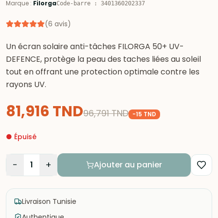
Marque
:
Filorga
Code-barre
:
3401360202337
(
6
avis
)
Un écran solaire anti-tâches FILORGA 50+ UV-
DEFENCE, protège la peau des taches liées au soleil
tout en offrant une protection optimale contre les
rayons UV.
81,916
TND
96,791
TND
-
15
TND
●
Épuisé
−
+
1
Ajouter au panier
Livraison Tunisie
Authentique