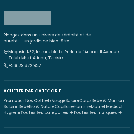
Plongez dans un univers de sérénité et de
pureté — un jardin de bien-être.
Magasin N°2, Immeuble La Perle de l'Ariana, 11 Avenue
Taïeb Mhiri, Ariana, Tunisie
+216 28 372 827
ACHETER PAR CATÉGORIE
Promotion
Nos Coffrets
Visage
Solaire
Corps
Bebe & Maman
Solaire Bébé
Bio & Nature
Capillaire
Homme
Matriel Medical
Hygiene
Toutes les catégories →
Toutes les marques →