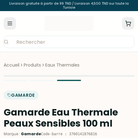
Livraison gratuite à partir de 99 TND / Livraison 4,500 TND sur toute la
Tunisie
Accueil
Produits
Eaux Thermales
GAMARDE
Gamarde Eau Thermale
Peaux Sensibles 100 ml
Marque
:
Gamarde
Code-barre
:
3760141876816