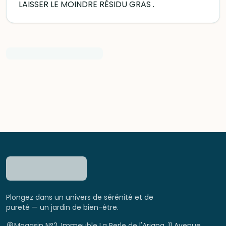
LAISSER LE MOINDRE RÉSIDU GRAS .
Plongez dans un univers de sérénité et de
pureté — un jardin de bien-être.
Magasin N°2, Immeuble La Perle de l'Ariana, 11 Avenue