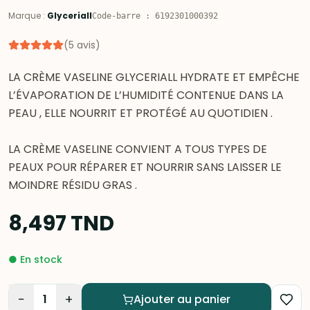
Marque
:
Glyceriall
Code-barre
:
6192301000392
(
5
avis
)
LA CRÈME VASELINE GLYCERIALL HYDRATE ET EMPÊCHE
L’ÉVAPORATION DE L’HUMIDITÉ CONTENUE DANS LA
PEAU , ELLE NOURRIT ET PROTÉGÉ AU QUOTIDIEN .
LA CRÈME VASELINE CONVIENT A TOUS TYPES DE
PEAUX POUR RÉPARER ET NOURRIR SANS LAISSER LE
MOINDRE RÉSIDU GRAS .
8,497
TND
●
En stock
−
+
1
Ajouter au panier