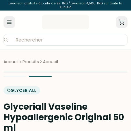
Livraison gratuite à partir de 99 TND / Livraison 4,500 TND sur toute la
Tunisie
Accueil
Produits
Accueil
GLYCERIALL
Glyceriall Vaseline
Hypoallergenic Original 50
ml