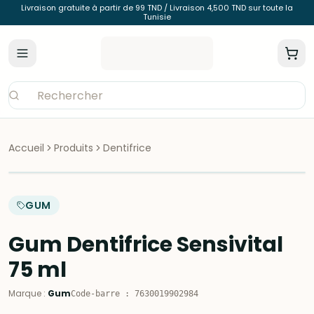
Livraison gratuite à partir de 99 TND / Livraison 4,500 TND sur toute la
Tunisie
Accueil
Produits
Dentifrice
GUM
Gum Dentifrice Sensivital
75 ml
Marque
:
Gum
Code-barre
:
7630019902984