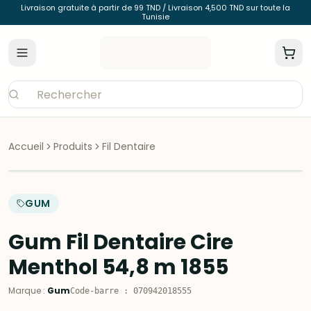
Livraison gratuite à partir de 99 TND / Livraison 4,500 TND sur toute la
Tunisie
Accueil
Produits
Fil Dentaire
GUM
Gum Fil Dentaire Cire
Menthol 54,8 m 1855
Marque
:
Gum
Code-barre
:
070942018555