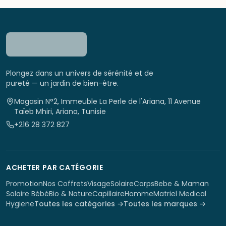
Plongez dans un univers de sérénité et de
pureté — un jardin de bien-être.
Magasin N°2, Immeuble La Perle de l'Ariana, 11 Avenue
Taïeb Mhiri, Ariana, Tunisie
+216 28 372 827
ACHETER PAR CATÉGORIE
Promotion
Nos Coffrets
Visage
Solaire
Corps
Bebe & Maman
Solaire Bébé
Bio & Nature
Capillaire
Homme
Matriel Medical
Hygiene
Toutes les catégories →
Toutes les marques →