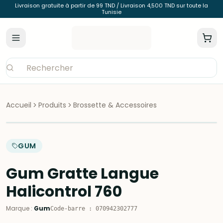
Livraison gratuite à partir de 99 TND / Livraison 4,500 TND sur toute la
Tunisie
Accueil
Produits
Brossette & Accessoires
GUM
Gum Gratte Langue
Halicontrol 760
Marque
:
Gum
Code-barre
:
070942302777