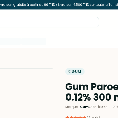
ivraison gratuite à partir de 99 TND / Livraison 4,500 TND sur toute la Tunis
GUM
Gum Paroe
0.12% 300 
Marque
:
Gum
Code-barre
:
00