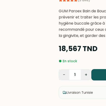
(
3
avis
)
GUM Paroex Bain de Bouch
prévenir et traiter les 
hygiène buccale grâce à s
recommandé pour ceux qui
la gingivite, et garder de
18,567
TND
●
En stock
−
+
1
Livraison Tunisie