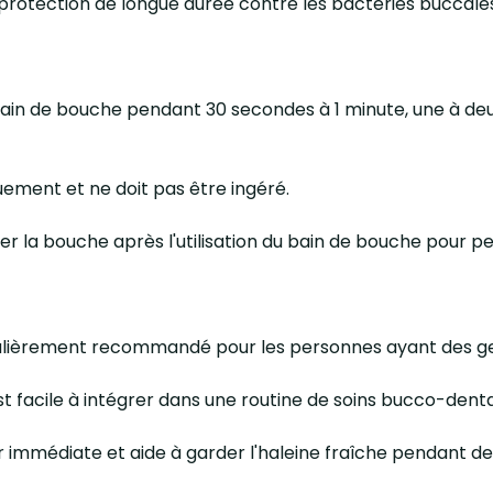
ne protection de longue durée contre les bactéries buccale
e bain de bouche pendant 30 secondes à 1 minute, une à de
uement et ne doit pas être ingéré.
ncer la bouche après l'utilisation du bain de bouche pour p
ticulièrement recommandé pour les personnes ayant des gen
l est facile à intégrer dans une routine de soins bucco-denta
eur immédiate et aide à garder l'haleine fraîche pendant de