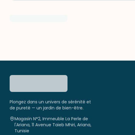
Plongez dans un univers de sérénité et
de pureté — un jardin de bien-être.
Magasin N°2, Immeuble La Perle de
l'Ariana, 11 Avenue Taïeb Mhiri, Ariana,
Tunisie