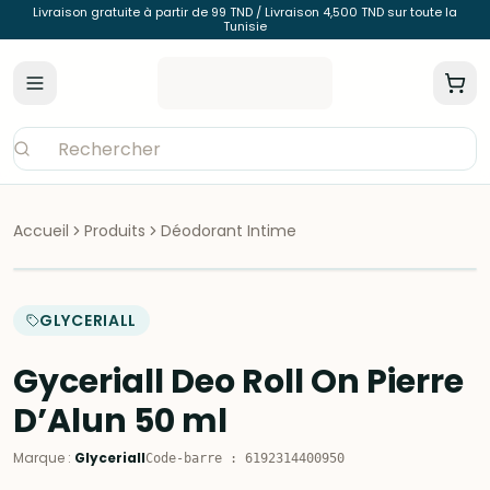
Livraison gratuite à partir de 99 TND / Livraison 4,500 TND sur toute la
Tunisie
Accueil
Produits
Déodorant Intime
GLYCERIALL
Gyceriall Deo Roll On Pierre
D’Alun 50 ml
Marque
:
Glyceriall
Code-barre
:
6192314400950