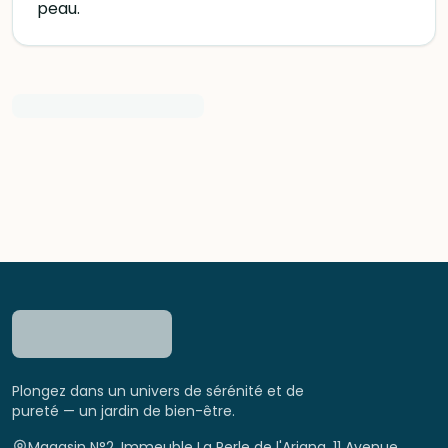
peau.
Plongez dans un univers de sérénité et de
pureté — un jardin de bien-être.
Magasin N°2, Immeuble La Perle de l'Ariana, 11 Avenue