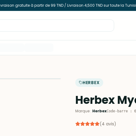
ivraison gratuite à partir de 99 TND / Livraison 4,500 TND sur toute la Tunis
HERBEX
Herbex Myo
Marque
:
Herbex
Code-barre
:
(
4
avis
)