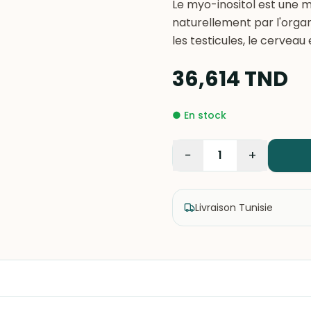
Le myo-inositol est une mo
naturellement par l'organ
les testicules, le cerveau e
36,614
TND
●
En stock
−
+
1
Livraison Tunisie