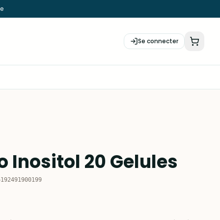
ie
Se connecter
 Inositol 20 Gelules
6192491900199