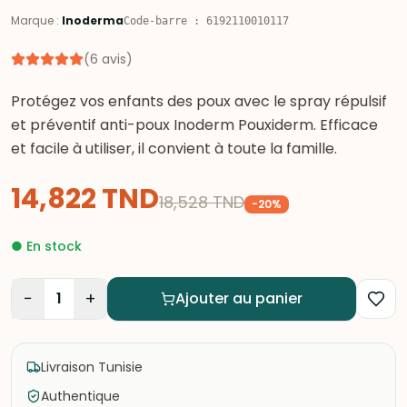
Marque
:
Inoderma
Code-barre
:
6192110010117
(
6
avis
)
Protégez vos enfants des poux avec le spray répulsif
et préventif anti-poux Inoderm Pouxiderm. Efficace
et facile à utiliser, il convient à toute la famille.
14,822
TND
18,528
TND
-
20
%
●
En stock
−
+
1
Ajouter au panier
Livraison Tunisie
Authentique