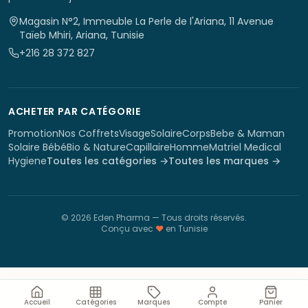
Magasin N°2, Immeuble La Perle de l'Ariana, 11 Avenue
Taïeb Mhiri, Ariana, Tunisie
+216 28 372 827
ACHETER PAR CATÉGORIE
Promotion
Nos Coffrets
Visage
Solaire
Corps
Bebe & Maman
Solaire Bébé
Bio & Nature
Capillaire
Homme
Matriel Medical
Hygiene
Toutes les catégories →
Toutes les marques →
©
2026
Eden Pharma
— Tous droits réservés.
Conçu avec
♥
en Tunisie
Accueil
Catégories
Marques
Compte
Panier