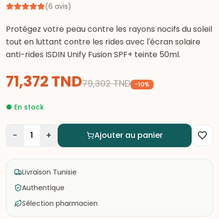
(
6
avis
)
Protégez votre peau contre les rayons nocifs du soleil
tout en luttant contre les rides avec l'écran solaire
anti-rides ISDIN Unify Fusion SPF+ teinte 50ml.
71,372
TND
79,302
TND
-
10
%
●
En stock
−
+
1
Ajouter au panier
Livraison Tunisie
Authentique
Sélection pharmacien