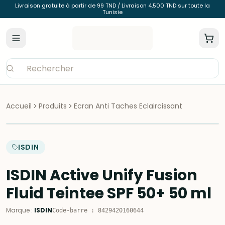
Livraison gratuite à partir de 99 TND / Livraison 4,500 TND sur toute la
Tunisie
Accueil
Produits
Ecran Anti Taches Eclaircissant
ISDIN
ISDIN Active Unify Fusion
Fluid Teintee SPF 50+ 50 ml
Marque
:
ISDIN
Code-barre
:
8429420160644