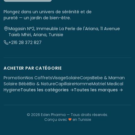
Plongez dans un univers de sérénité et de
pureté — un jardin de bien-être.
Magasin N°2, Immeuble La Perle de l'Ariana, 11 Avenue
Taïeb Mhiri, Ariana, Tunisie
+216 28 372 827
ACHETER PAR CATÉGORIE
Promotion
Nos Coffrets
Visage
Solaire
Corps
Bebe & Maman
Solaire Bébé
Bio & Nature
Capillaire
Homme
Matriel Medical
Hygiene
Toutes les catégories →
Toutes les marques →
©
2026
Eden Pharma
— Tous droits réservés.
Conçu avec
♥
en Tunisie