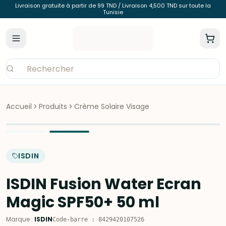
Livraison gratuite à partir de 99 TND / Livraison 4,500 TND sur toute la
Tunisie
Accueil
Produits
Crème Solaire Visage
ISDIN
ISDIN Fusion Water Ecran
Magic SPF50+ 50 ml
Marque
:
ISDIN
Code-barre
:
8429420107526