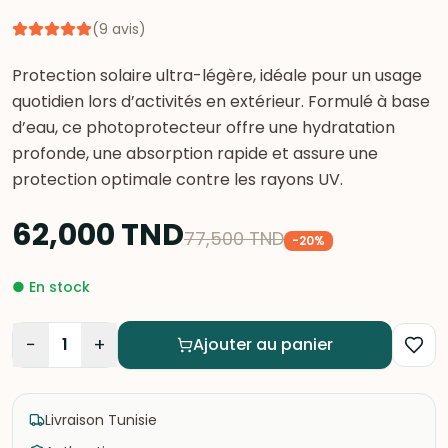
(
9
avis
)
Protection solaire ultra-légère, idéale pour un usage
quotidien lors d’activités en extérieur. Formulé à base
d’eau, ce photoprotecteur offre une hydratation
profonde, une absorption rapide et assure une
protection optimale contre les rayons UV.
62,000
TND
77,500
TND
-
20
%
●
En stock
−
+
1
Ajouter au panier
Livraison Tunisie