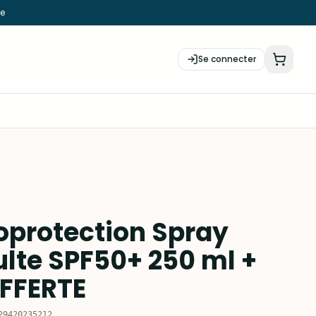
ie
Se connecter
oprotection Spray
ulte SPF50+ 250 ml +
FFERTE
29420235212