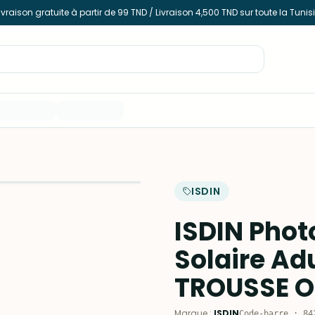
ivraison gratuite à partir de 99 TND / Livraison 4,500 TND sur toute la Tunis
ISDIN
ISDIN Phot
Solaire Ad
TROUSSE O
Marque
:
ISDIN
Code-barre
:
84