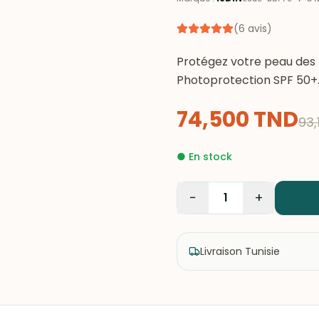
(
6
avis
)
Protégez votre peau des r
Photoprotection SPF 50+. 
74,500
TND
93,
●
En stock
−
+
1
Livraison Tunisie