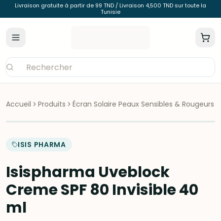
Livraison gratuite à partir de 99 TND / Livraison 4,500 TND sur toute la
Tunisie
Accueil
Produits
Écran Solaire Peaux Sensibles & Rougeurs
ISIS PHARMA
Isispharma Uveblock
Creme SPF 80 Invisible 40
ml