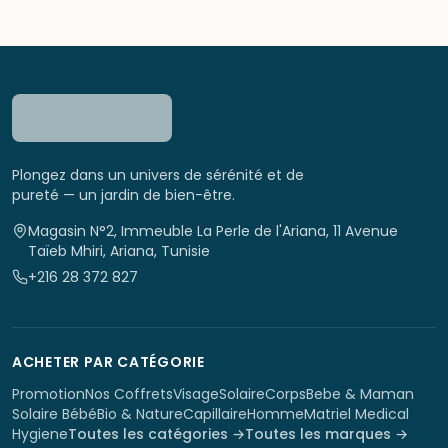
Plongez dans un univers de sérénité et de
pureté — un jardin de bien-être.
Magasin N°2, Immeuble La Perle de l'Ariana, 11 Avenue
Taïeb Mhiri, Ariana, Tunisie
+216 28 372 827
ACHETER PAR CATÉGORIE
Promotion
Nos Coffrets
Visage
Solaire
Corps
Bebe & Maman
Solaire Bébé
Bio & Nature
Capillaire
Homme
Matriel Medical
Hygiene
Toutes les catégories →
Toutes les marques →