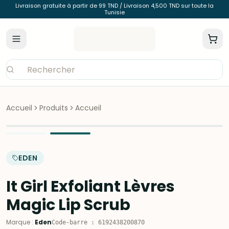
Livraison gratuite à partir de 99 TND / Livraison 4,500 TND sur toute la
Tunisie
Accueil
Produits
Accueil
EDEN
It Girl Exfoliant Lèvres
Magic Lip Scrub
Marque
:
Eden
Code-barre
:
6192438200870