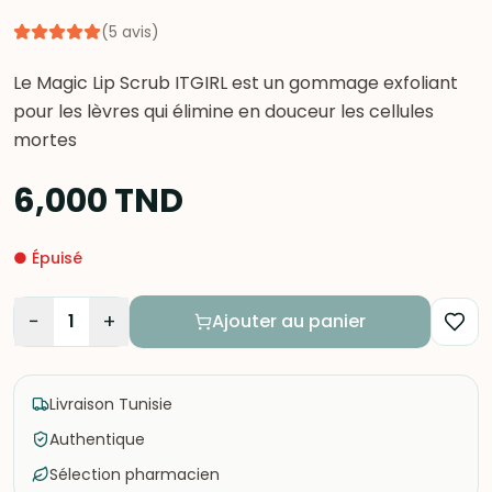
(
5
avis
)
Le Magic Lip Scrub ITGIRL est un gommage exfoliant
pour les lèvres qui élimine en douceur les cellules
mortes
6,000
TND
●
Épuisé
−
+
1
Ajouter au panier
Livraison Tunisie
Authentique
Sélection pharmacien