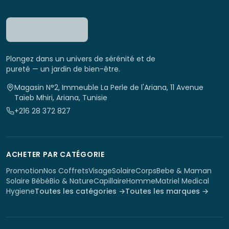
Plongez dans un univers de sérénité et de
pureté — un jardin de bien-être.
Magasin N°2, Immeuble La Perle de l'Ariana, 11 Avenue
Taïeb Mhiri, Ariana, Tunisie
+216 28 372 827
ACHETER PAR CATÉGORIE
Promotion
Nos Coffrets
Visage
Solaire
Corps
Bebe & Maman
Solaire Bébé
Bio & Nature
Capillaire
Homme
Matriel Medical
Hygiene
Toutes les catégories →
Toutes les marques →