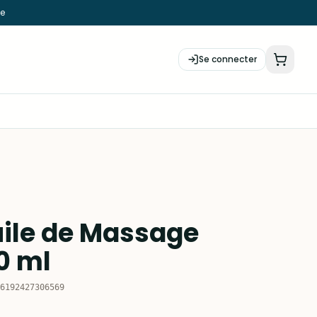
ie
Se connecter
uile de Massage
0 ml
6192427306569