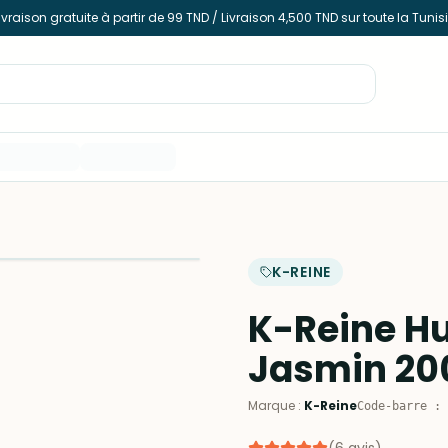
ivraison gratuite à partir de 99 TND / Livraison 4,500 TND sur toute la Tunis
K-REINE
K-Reine H
Jasmin 20
Marque
:
K-Reine
Code-barre
: