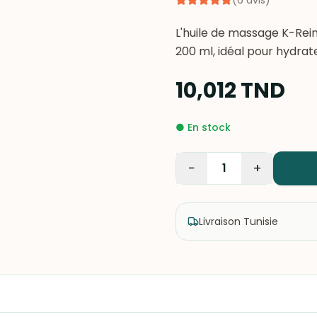
(
6
avis
)
L'huile de massage K-Rein
200 ml, idéal pour hydrat
10,012
TND
●
En stock
−
+
1
Livraison Tunisie