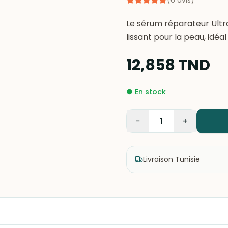
(
6
avis
)
Le sérum réparateur Ultra 
lissant pour la peau, idéa
12,858
TND
●
En stock
−
+
1
Livraison Tunisie