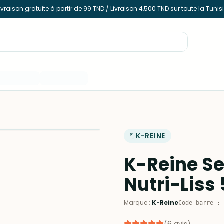
ivraison gratuite à partir de 99 TND / Livraison 4,500 TND sur toute la Tunis
K-REINE
K-Reine Se
Nutri-Liss
Marque
:
K-Reine
Code-barre
: