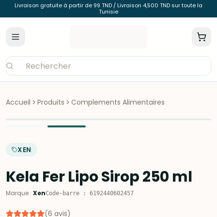
Livraison gratuite à partir de 99 TND / Livraison 4,500 TND sur toute la
Tunisie
Accueil
Produits
Complements Alimentaires
XEN
Kela Fer Lipo Sirop 250 ml
Marque
:
Xen
Code-barre
:
6192440602457
(
6
avis
)