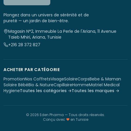
Plongez dans un univers de sérénité et de
pureté — un jardin de bien-être.
Magasin N°2, Immeuble La Perle de l'Ariana, 11 Avenue
Taïeb Mhiri, Ariana, Tunisie
+216 28 372 827
ACHETER PAR CATÉGORIE
Promotion
Nos Coffrets
Visage
Solaire
Corps
Bebe & Maman
Solaire Bébé
Bio & Nature
Capillaire
Homme
Matriel Medical
Hygiene
Toutes les catégories →
Toutes les marques →
©
2026
Eden Pharma
— Tous droits réservés.
Conçu avec
♥
en Tunisie