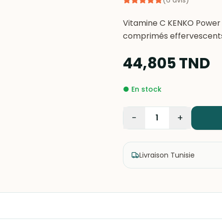
(
6
avis
)
Vitamine C KENKO Power 
comprimés effervescents 
44,805
TND
●
En stock
−
+
1
Livraison Tunisie