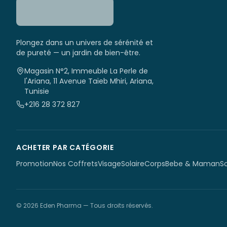
Plongez dans un univers de sérénité et
de pureté — un jardin de bien-être.
Magasin N°2, Immeuble La Perle de
l'Ariana, 11 Avenue Taïeb Mhiri, Ariana,
Tunisie
+216 28 372 827
ACHETER PAR CATÉGORIE
Promotion
Nos Coffrets
Visage
Solaire
Corps
Bebe & Maman
S
©
2026
Eden Pharma
— Tous droits réservés.