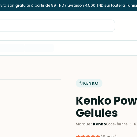
ivraison gratuite à partir de 99 TND / Livraison 4,500 TND sur toute la Tunis
KENKO
Kenko Pow
Gelules
Marque
:
Kenko
Code-barre
:
6