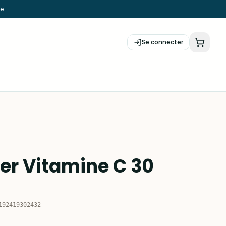
ie
Se connecter
er Vitamine C 30
192419302432