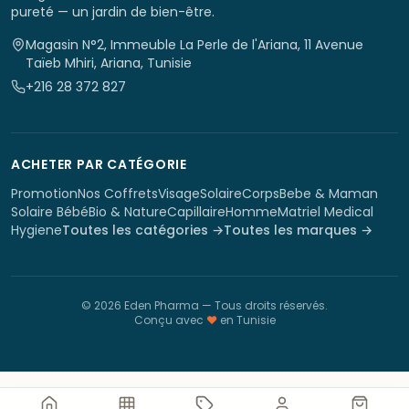
pureté — un jardin de bien-être.
Magasin N°2, Immeuble La Perle de l'Ariana, 11 Avenue
Taïeb Mhiri, Ariana, Tunisie
+216 28 372 827
ACHETER PAR CATÉGORIE
Promotion
Nos Coffrets
Visage
Solaire
Corps
Bebe & Maman
Solaire Bébé
Bio & Nature
Capillaire
Homme
Matriel Medical
Hygiene
Toutes les catégories →
Toutes les marques →
©
2026
Eden Pharma
— Tous droits réservés.
Conçu avec
♥
en Tunisie