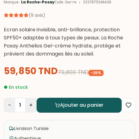
Marque
:
La Roche-Posay
Code-barre
:
3337875546430
(
9
avis
)
Ecran solaire invisible, anti-brillance, protection
SPF50+ adaptée à tous types de peaux. La Roche
Posay Anthelios Gel-crème hydrate, protège et
prévient des dommages liés au soleil.
59,850
TND
79,800
TND
-
25
%
●
En stock
−
+
1
Ajouter au panier
Livraison Tunisie
Authentique