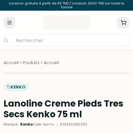
Livraison gratuite à partir de 99 TND / Livraison 4,500 TND sur toute la
Tunisie
Accueil
Produits
Accueil
KENKO
Lanoline Creme Pieds Tres
Secs Kenko 75 ml
Marque
:
Kenko
Code-barre
:
6192419302203