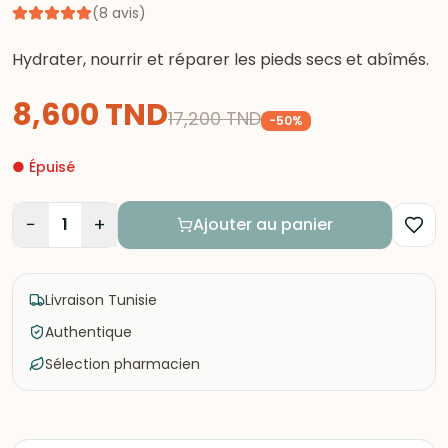
(
8
avis
)
Hydrater, nourrir et réparer les pieds secs et abîmés.
8,600
TND
17,200
TND
-
50
%
●
Épuisé
−
+
1
Ajouter au panier
Livraison Tunisie
Authentique
Sélection pharmacien