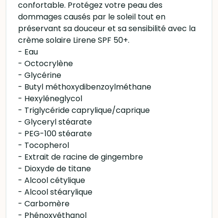
confortable. Protégez votre peau des
dommages causés par le soleil tout en
préservant sa douceur et sa sensibilité avec la
crème solaire Lirene SPF 50+.
- Eau
- Octocrylène
- Glycérine
- Butyl méthoxydibenzoylméthane
- Hexyléneglycol
- Triglycéride caprylique/caprique
- Glyceryl stéarate
- PEG-100 stéarate
- Tocopherol
- Extrait de racine de gingembre
- Dioxyde de titane
- Alcool cétylique
- Alcool stéarylique
- Carbomère
- Phénoxyéthanol