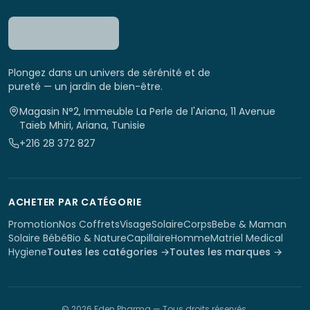
Plongez dans un univers de sérénité et de
pureté — un jardin de bien-être.
Magasin N°2, Immeuble La Perle de l'Ariana, 11 Avenue
Taïeb Mhiri, Ariana, Tunisie
+216 28 372 827
ACHETER PAR CATÉGORIE
Promotion
Nos Coffrets
Visage
Solaire
Corps
Bebe & Maman
Solaire Bébé
Bio & Nature
Capillaire
Homme
Matriel Medical
Hygiene
Toutes les catégories →
Toutes les marques →
©
2026
Eden Pharma
— Tous droits réservés.