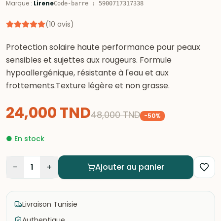
Marque
:
Lirene
Code-barre
:
5900717317338
(
10
avis
)
Protection solaire haute performance pour peaux
sensibles et sujettes aux rougeurs. Formule
hypoallergénique, résistante à l'eau et aux
frottements.Texture légère et non grasse.
24,000
TND
48,000
TND
-
50
%
●
En stock
−
+
1
Ajouter au panier
Livraison Tunisie
Authentique