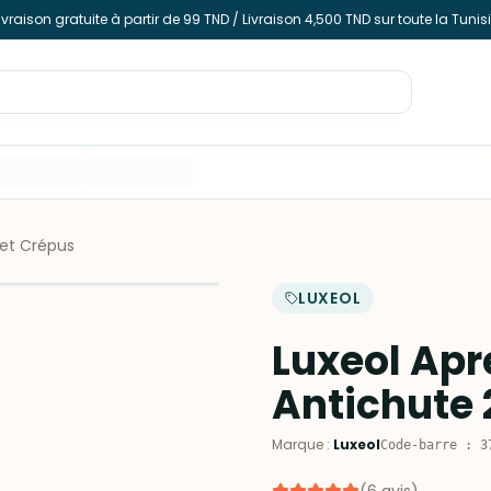
ivraison gratuite à partir de 99 TND / Livraison 4,500 TND sur toute la Tunis
et Crépus
LUXEOL
Luxeol Ap
Antichute 
Marque
:
Luxeol
Code-barre
:
3