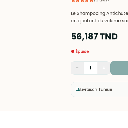
(
6
avis
)
Le Shampooing Antichute 
en ajoutant du volume san
56,187
TND
●
Épuisé
−
+
1
Livraison Tunisie