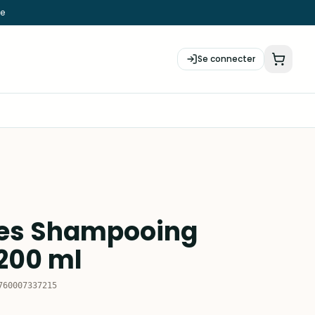
ie
Se connecter
res Shampooing
200 ml
760007337215