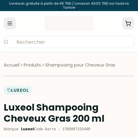
Livraison gratuite à partir de 99 TND / Livraison 4,500 TND sur toute la
Tunisie
Accueil
Produits
Shampooing pour Cheveux Gras
LUXEOL
Luxeol Shampooing
Cheveux Gras 200 ml
Marque
:
Luxeol
Code-barre
:
3760007335440