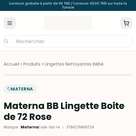
Livraison gratuite à partir de 99 TND / Livraison 4,500 TND sur toute la
Tunisie
Accueil
Produits
Lingettes Nettoyantes Bébé
MATERNA
Materna BB Lingette Boite
de 72 Rose
Marque
:
Materna
Code-barre
:
3760176609724