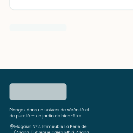
Plongez dans un univers de sérénité et
de pureté — un jardin de bien-être.
Magasin N°2, Immeuble La Perle de
l'Ariana, 11 Avenue Taïeb Mhiri, Ariana,