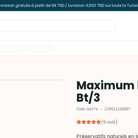
ivraison gratuite à partir de 99 TND / Livraison 4,500 TND sur toute la Tunis
Maximum P
Bt/3
Code-barre
:
129911120607
(
9
avis
)
Préservatifs naturels en 