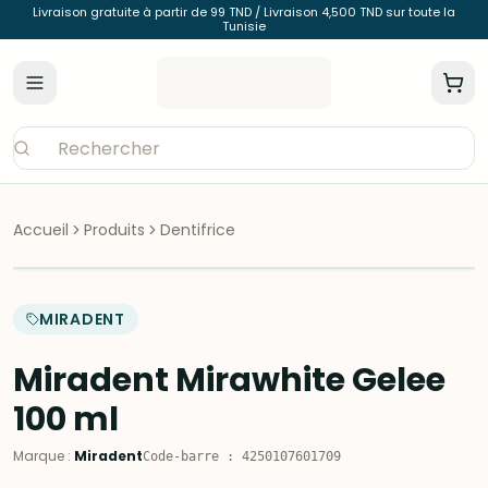
Livraison gratuite à partir de 99 TND / Livraison 4,500 TND sur toute la
Tunisie
Accueil
Produits
Dentifrice
MIRADENT
Miradent Mirawhite Gelee
100 ml
Marque
:
Miradent
Code-barre
:
4250107601709