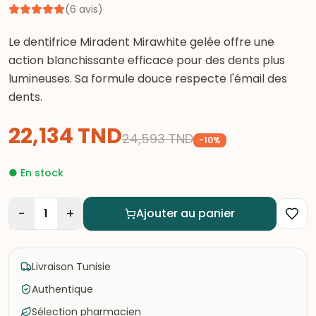
(
6
avis
)
Le dentifrice Miradent Mirawhite gelée offre une
action blanchissante efficace pour des dents plus
lumineuses. Sa formule douce respecte l'émail des
dents.
22,134
TND
24,593
TND
-
10
%
●
En stock
−
+
1
Ajouter au panier
Livraison Tunisie
Authentique
Sélection pharmacien