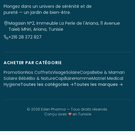
Plongez dans un univers de sérénité et de
pureté — un jardin de bien-être.
Magasin N°2, Immeuble La Perle de l'Ariana, 11 Avenue
Taïeb Mhiri, Ariana, Tunisie
+216 28 372 827
ACHETER PAR CATÉGORIE
Promotion
Nos Coffrets
Visage
Solaire
Corps
Bebe & Maman
Solaire Bébé
Bio & Nature
Capillaire
Homme
Matriel Medical
Hygiene
Toutes les catégories →
Toutes les marques →
©
2026
Eden Pharma
— Tous droits réservés.
Conçu avec
♥
en Tunisie