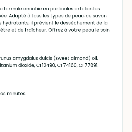
 formule enrichie en particules exfoliantes
isée. Adapté à tous les types de peau, ce savon
ts hydratants, il prévient le dessèchement de la
re et de fraîcheur. Offrez à votre peau le soin
runus amygdalus dulcis (sweet almond) oil,
nium dioxide, CI 12490, CI 74160, CI 77891.
es minutes.