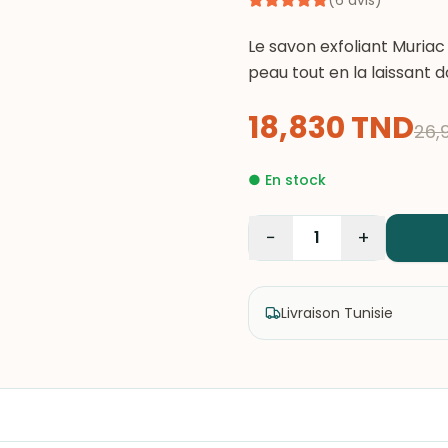
(
6
avis
)
Le savon exfoliant Muriac 
peau tout en la laissant d
18,830
TND
26,
●
En stock
−
+
1
Livraison Tunisie