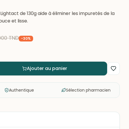
Lightact de 130g aide à éliminer les impuretés de la
ouce et lisse.
900
TND
-
30
%
Ajouter au panier
Authentique
Sélection pharmacien