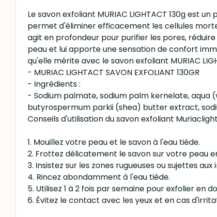
Le savon exfoliant MURIAC LIGHTACT 130g est un pr
permet d'éliminer efficacement les cellules mortes
agit en profondeur pour purifier les pores, réduire
peau et lui apporte une sensation de confort immé
qu'elle mérite avec le savon exfoliant MURIAC LI
- MURIAC LIGHTACT SAVON EXFOLIANT 130GR
- Ingrédients :
- Sodium palmate, sodium palm kernelate, aqua (w
butyrospermum parkii (shea) butter extract, sodium
Conseils d'utilisation du savon exfoliant Muriacligh
1. Mouillez votre peau et le savon à l'eau tiède.
2. Frottez délicatement le savon sur votre peau 
3. Insistez sur les zones rugueuses ou sujettes aux
4. Rincez abondamment à l'eau tiède.
5. Utilisez 1 à 2 fois par semaine pour exfolier en 
6. Évitez le contact avec les yeux et en cas d'irritat