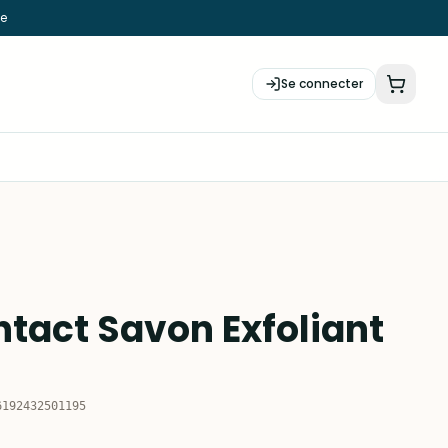
ie
Se connecter
htact Savon Exfoliant
6192432501195