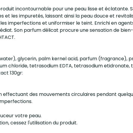
oduit incontournable pour une peau lisse et éclatante. Sa
 et les impuretés, laissant ainsi la peau douce et revital
 les imperfections et uniformiser le teint. Enrichi en agen
diat. Son parfum délicat procure une sensation de bien-êt
GHTACT.
ater), glycerin, palm kernel acid, parfum (fragrance), p
 chloride, tetrasodium EDTA, tetrasodium etidronate, tita
tact 130gr:
en effectuant des mouvements circulaires pendant quelqu
 imperfections.
douceur votre peau.
ion, cessez l'utilisation du produit.