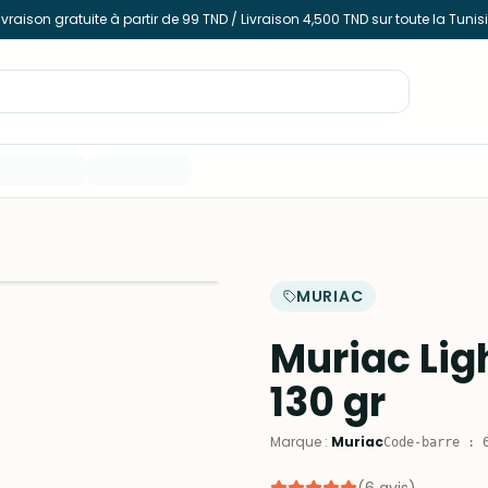
ivraison gratuite à partir de 99 TND / Livraison 4,500 TND sur toute la Tunis
MURIAC
Muriac Lig
130 gr
Marque
:
Muriac
Code-barre
: