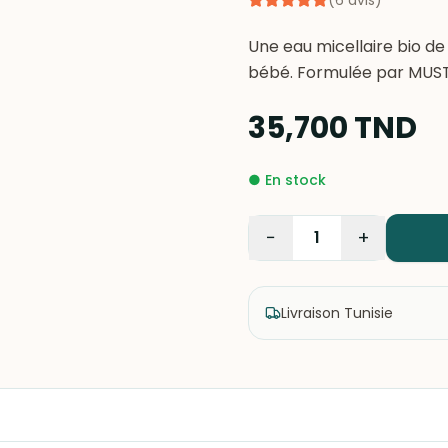
(
6
avis
)
Une eau micellaire bio d
bébé. Formulée par MUSTE
35,700
TND
●
En stock
−
+
1
Livraison Tunisie