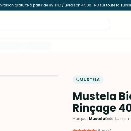
ivraison gratuite à partir de 99 TND / Livraison 4,500 TND sur toute la Tunis
MUSTELA
Mustela Bi
Rinçage 4
Marque
:
Mustela
Code-barre