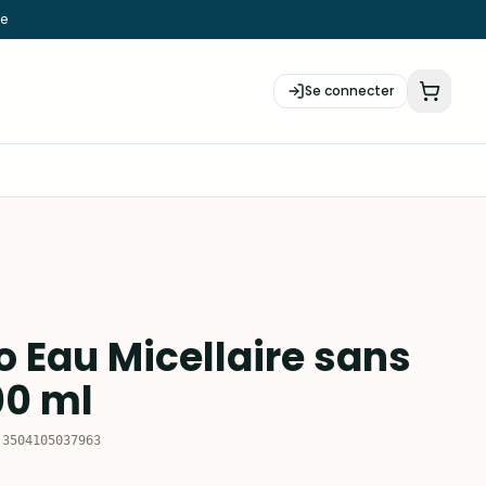
ie
Se connecter
o Eau Micellaire sans
00 ml
:
3504105037963