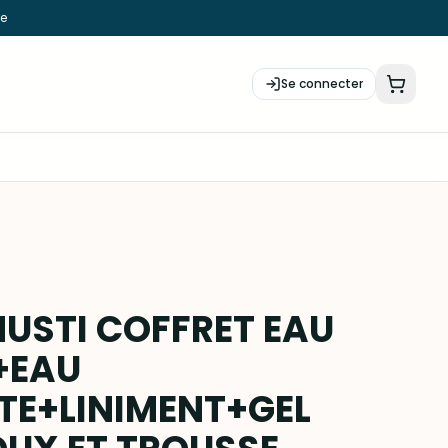
ie
Se connecter
USTI COFFRET EAU
+EAU
E+LINIMENT+GEL