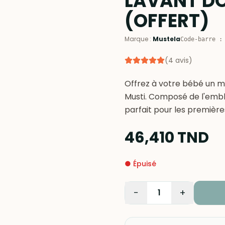
LAVANT DO
(OFFERT)
Marque
:
Mustela
Code-barre
(
4
avis
)
Offrez à votre bébé un 
Musti. Composé de l'embl
parfait pour les première
46,410
TND
●
Épuisé
−
+
1