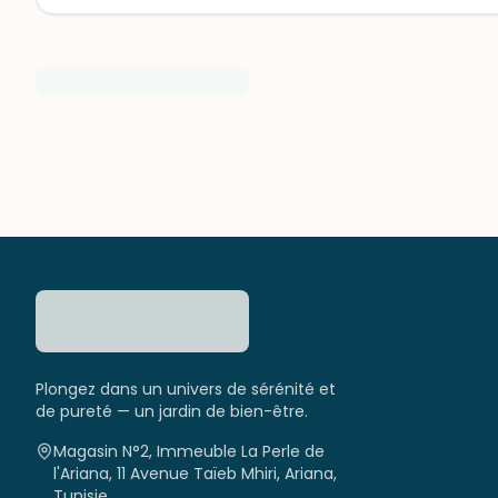
Plongez dans un univers de sérénité et
de pureté — un jardin de bien-être.
Magasin N°2, Immeuble La Perle de
l'Ariana, 11 Avenue Taïeb Mhiri, Ariana,
Tunisie