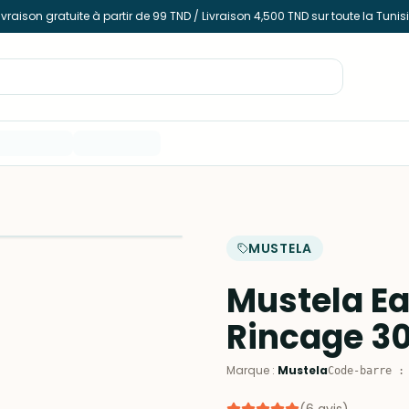
ivraison gratuite à partir de 99 TND / Livraison 4,500 TND sur toute la Tunis
MUSTELA
Mustela E
Rincage 3
Marque
:
Mustela
Code-barre