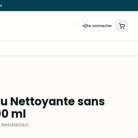
ie
Se connecter
au Nettoyante sans
00 ml
:
3504105035815