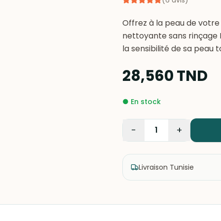
(
6
avis
)
Offrez à la peau de votre
nettoyante sans rinçage M
la sensibilité de sa peau 
28,560
TND
●
En stock
−
+
1
Livraison Tunisie